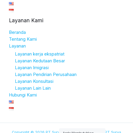
Layanan Kami
Beranda
Tentang Kami
Layanan
Layanan kerja ekspatriat
Layanan Kedutaan Besar
Layanan Imigrasi
Layanan Pendirian Perusahaan
Layanan Konsultasi
Layanan Lain Lain
Hubungi Kami
Copyright © 2026 PT Surya Artajaya | Powered by PT Surya